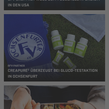
N DEN USA
BFV-PARTNER
CREAPURE® ÜBERZEUGT BEI GLUCO-TESTAKTION
IN OCHSENFURT