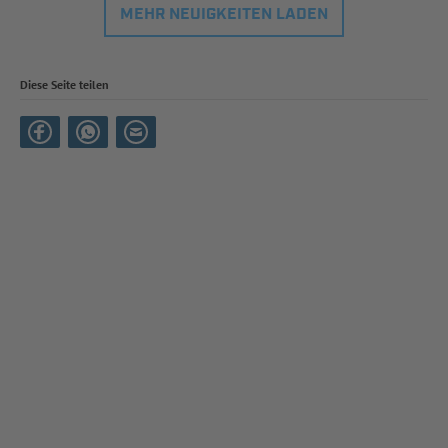
MEHR NEUIGKEITEN LADEN
Diese Seite teilen