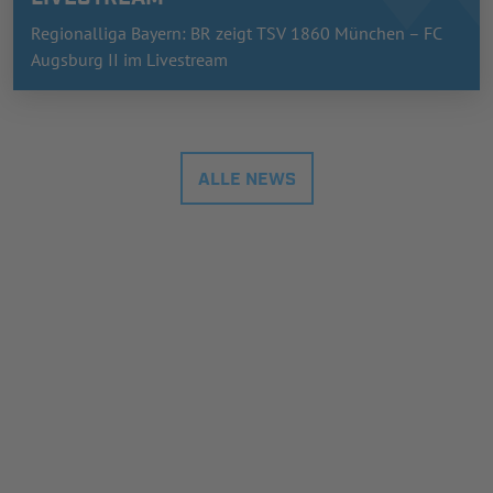
Regionalliga Bayern: BR zeigt TSV 1860 München – FC
Augsburg II im Livestream
ALLE NEWS