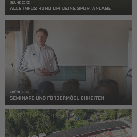
GRÜNE ECKE
ALLE INFOS RUND UM DEINE SPORTANLAGE
GRÜNE ECKE
SEMINARE UND FÖRDERMÖGLICHKEITEN