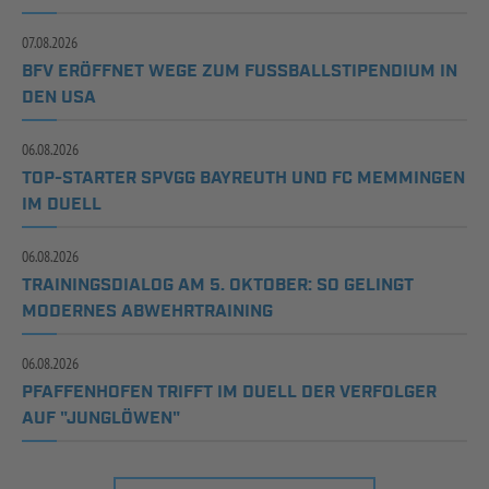
07.08.2026
BFV ERÖFFNET WEGE ZUM FUSSBALLSTIPENDIUM IN D
EN USA
06.08.2026
TOP-STARTER SPVGG BAYREUTH UND FC MEMMINGEN
IM DUELL
06.08.2026
TRAININGSDIALOG AM 5. OKTOBER: SO GELINGT
MODERNES ABWEHRTRAINING
06.08.2026
PFAFFENHOFEN TRIFFT IM DUELL DER VERFOLGER
AUF "JUNGLÖWEN"