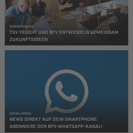
VEREINSDIALOG
TSV FEUCHT UND BFV ENTWICKELN GEMEINSAM
ZUKUNFTSIDEEN
SOCIAL MEDIA
NEWS DIREKT AUF DEIN SMARTPHONE:
ABONNIERE DEN BFV-WHATSAPP-KANAL!