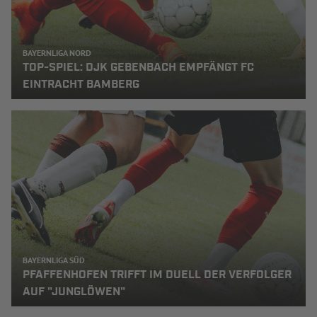
BAYERNLIGA NORD
TOP-SPIEL: DJK GEBENBACH EMPFÄNGT FC
EINTRACHT BAMBERG
BAYERNLIGA SÜD
PFAFFENHOFEN TRIFFT IM DUELL DER VERFOLGER
AUF "JUNGLÖWEN"