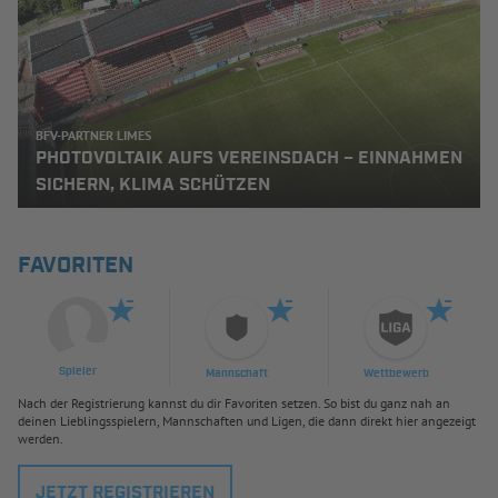
BFV-PARTNER LIMES
PHOTOVOLTAIK AUFS VEREINSDACH – EINNAHMEN
SICHERN, KLIMA SCHÜTZEN
FAVORITEN
Spieler
Mannschaft
Wettbewerb
Nach der Registrierung kannst du dir Favoriten setzen. So bist du ganz nah an
deinen Lieblingsspielern, Mannschaften und Ligen, die dann direkt hier angezeigt
werden.
JETZT REGISTRIEREN