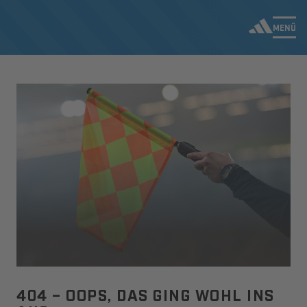
MENÜ
404 – OOPS, DAS GING WOHL INS