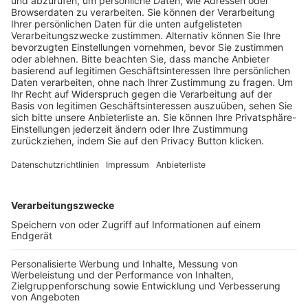
Pässe und Vereinswechsel
Trainerausbildung
Schulungsangebot Vereinsmitarbeiter
BFV-Geschäftsstellen
Trainerbörse
Login SpielPlus
FOLGE DEM BFV
TOP-VEREINE