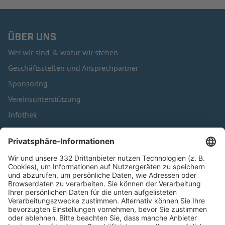
ÜBER UNS
Wer wir sind & wofür wir stehen
Geschäftsstellen und Ansprechpartner
Sponsoring
Vereinsunterstützung
Infothek
Kontakt
HÄUFIG BESUCHTE SEITEN
Pässe und Vereinswechsel
Trainerausbildung
Schulungsangebot Vereinsmitarbeiter
BFV-Geschäftsstellen