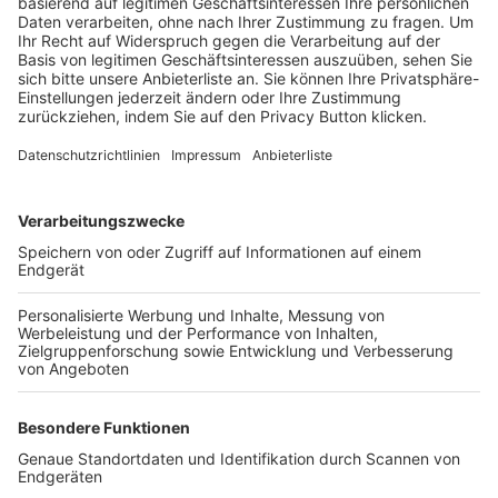
Trainerbörse
Login SpielPlus
FOLGE DEM BFV
TOP-VEREINE
TOP-PARTNER