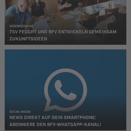
VEREINSDIALOG
TSV FEUCHT UND BFV ENTWICKELN GEMEINSAM
ZUKUNFTSIDEEN
SOCIAL MEDIA
NEWS DIREKT AUF DEIN SMARTPHONE:
ABONNIERE DEN BFV-WHATSAPP-KANAL!