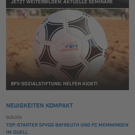
JETZT WEITERBILDEN: AKTUELLE SEMINARE
BFV-SOZIALSTIFTUNG: HELFEN KICKT!
NEUIGKEITEN KOMPAKT
06.08.2026
TOP-STARTER SPVGG BAYREUTH UND FC MEMMINGEN
IM DUELL