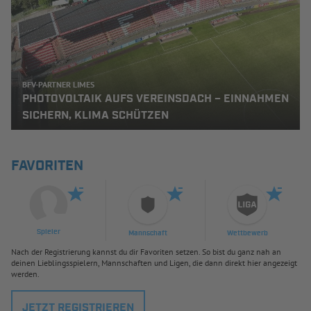
BFV-PARTNER LIMES
PHOTOVOLTAIK AUFS VEREINSDACH – EINNAHMEN
SICHERN, KLIMA SCHÜTZEN
FAVORITEN
Spieler
Mannschaft
Wettbewerb
Nach der Registrierung kannst du dir Favoriten setzen. So bist du ganz nah an
deinen Lieblingsspielern, Mannschaften und Ligen, die dann direkt hier angezeigt
werden.
JETZT REGISTRIEREN