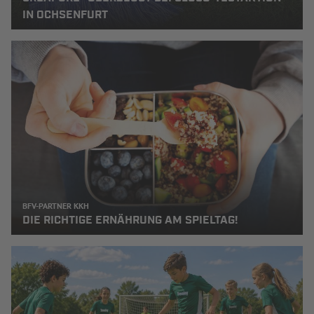
IN OCHSENFURT
BFV-PARTNER KKH
DIE RICHTIGE ERNÄHRUNG AM SPIELTAG!