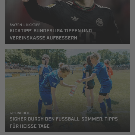
BAYERN 1-KICKTIPP
KICKTIPP: BUNDESLIGA TIPPEN UND
VEREINSKASSE AUFBESSERN
GESUNDHEIT
SICHER DURCH DEN FUSSBALL-SOMMER: TIPPS F
ÜR HEISSE TAGE