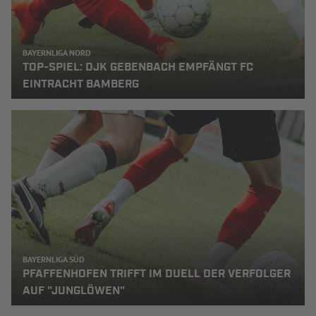
BAYERNLIGA NORD
TOP-SPIEL: DJK GEBENBACH EMPFÄNGT FC
EINTRACHT BAMBERG
BAYERNLIGA SÜD
PFAFFENHOFEN TRIFFT IM DUELL DER VERFOLGER
AUF "JUNGLÖWEN"