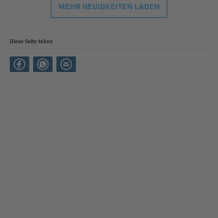
MEHR NEUIGKEITEN LADEN
Diese Seite teilen