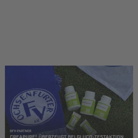
BFV-PARTNER
CREAPURE® ÜBERZEUGT BEI GLUCO-TESTAKTION