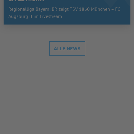
Regionalliga Bayern: BR zeigt TSV 1860 München – FC
Augsburg II im Livestream
ALLE NEWS