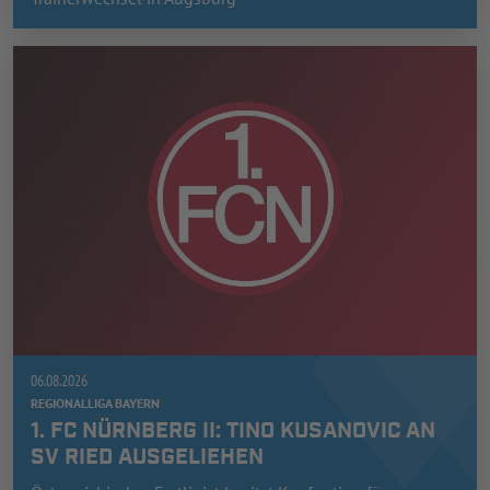
06.08.2026
REGIONALLIGA BAYERN
1. FC NÜRNBERG II: TINO KUSANOVIC AN
SV RIED AUSGELIEHEN