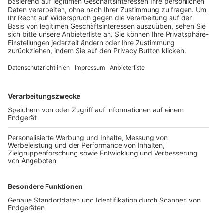
Trainerbörse
Login SpielPlus
FOLGE DEM BFV
TOP-VEREINE
TOP-PARTNER