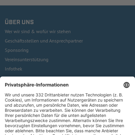
ÜBER UNS
Wer wir sind & wofür wir stehen
Geschäftsstellen und Ansprechpartner
Sponsoring
Vereinsunterstützung
Infothek
Kontakt
HÄUFIG BESUCHTE SEITEN
Pässe und Vereinswechsel
Trainerausbildung
Schulungsangebot Vereinsmitarbeiter
BFV-Geschäftsstellen