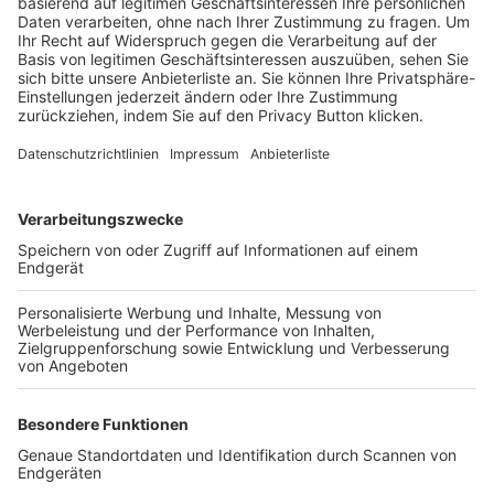
Trainerbörse
Login SpielPlus
FOLGE DEM BFV
TOP-VEREINE
TOP-PARTNER