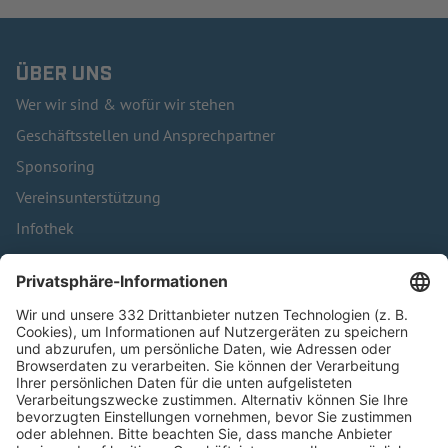
ÜBER UNS
Wer wir sind & wofür wir stehen
Geschäftsstellen und Ansprechpartner
Sponsoring
Vereinsunterstützung
Infothek
Kontakt
HÄUFIG BESUCHTE SEITEN
Pässe und Vereinswechsel
Trainerausbildung
Schulungsangebot Vereinsmitarbeiter
BFV-Geschäftsstellen