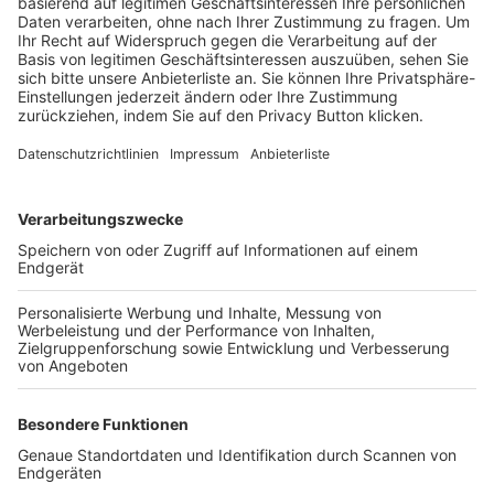
Trainerbörse
Login SpielPlus
FOLGE DEM BFV
TOP-VEREINE
TOP-PARTNER