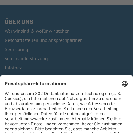
ÜBER UNS
Wer wir sind & wofür wir stehen
Geschäftsstellen und Ansprechpartner
Sponsoring
Vereinsunterstützung
Infothek
Kontakt
HÄUFIG BESUCHTE SEITEN
Pässe und Vereinswechsel
Trainerausbildung
Schulungsangebot Vereinsmitarbeiter
BFV-Geschäftsstellen