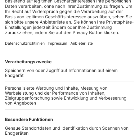
Trainerbörse
Login SpielPlus
FOLGE DEM BFV
TOP-VEREINE
TOP-PARTNER