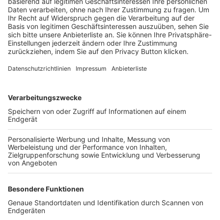
Trainerbörse
Login SpielPlus
FOLGE DEM BFV
TOP-VEREINE
TOP-PARTNER