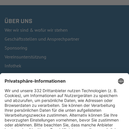
ÜBER UNS
Wer wir sind & wofür wir stehen
Geschäftsstellen und Ansprechpartner
Sponsoring
Vereinsunterstützung
Infothek
Kontakt
HÄUFIG BESUCHTE SEITEN
Pässe und Vereinswechsel
Trainerausbildung
Schulungsangebot Vereinsmitarbeiter
BFV-Geschäftsstellen