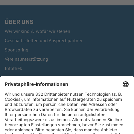
ÜBER UNS
Wer wir sind & wofür wir stehen
Geschäftsstellen und Ansprechpartner
Sponsoring
Vereinsunterstützung
Infothek
Kontakt
HÄUFIG BESUCHTE SEITEN
Pässe und Vereinswechsel
Trainerausbildung
Schulungsangebot Vereinsmitarbeiter
BFV-Geschäftsstellen