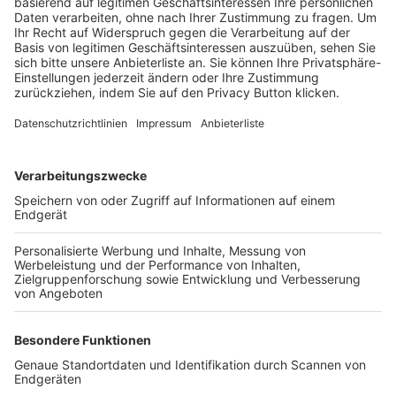
Trainerbörse
Login SpielPlus
FOLGE DEM BFV
TOP-VEREINE
TOP-PARTNER