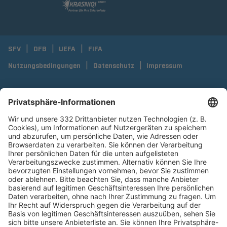
SFV
DFB
UEFA
FIFA
Nutzungsbedingungen
Datenschutz
Impressum