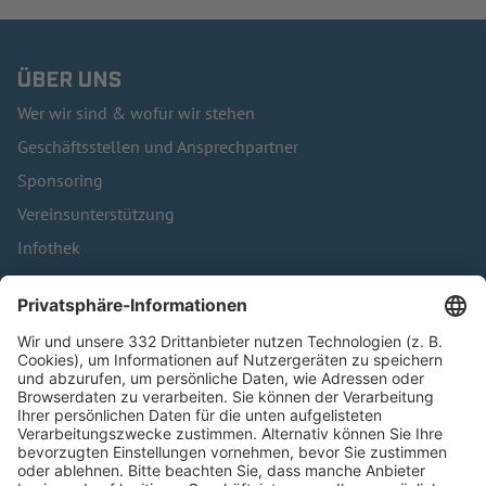
ÜBER UNS
Wer wir sind & wofür wir stehen
Geschäftsstellen und Ansprechpartner
Sponsoring
Vereinsunterstützung
Infothek
Kontakt
HÄUFIG BESUCHTE SEITEN
Pässe und Vereinswechsel
Trainerausbildung
Schulungsangebot Vereinsmitarbeiter
BFV-Geschäftsstellen