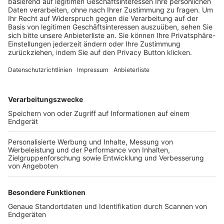
Trainerbörse
Login SpielPlus
FOLGE DEM BFV
TOP-VEREINE
TOP-PARTNER