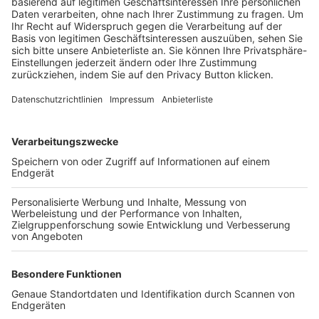
Trainerbörse
Login SpielPlus
FOLGE DEM BFV
TOP-VEREINE
TOP-PARTNER