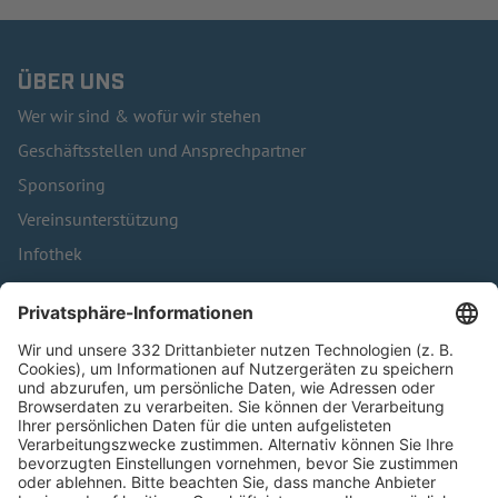
ÜBER UNS
Wer wir sind & wofür wir stehen
Geschäftsstellen und Ansprechpartner
Sponsoring
Vereinsunterstützung
Infothek
Kontakt
HÄUFIG BESUCHTE SEITEN
Pässe und Vereinswechsel
Trainerausbildung
Schulungsangebot Vereinsmitarbeiter
BFV-Geschäftsstellen