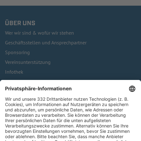
ÜBER UNS
Wer wir sind & wofür wir stehen
Geschäftsstellen und Ansprechpartner
Sponsoring
Vereinsunterstützung
Infothek
Kontakt
HÄUFIG BESUCHTE SEITEN
Pässe und Vereinswechsel
Trainerausbildung
Schulungsangebot Vereinsmitarbeiter
BFV-Geschäftsstellen