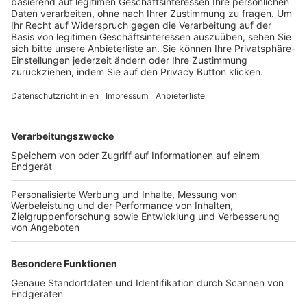
Trainerbörse
Login SpielPlus
FOLGE DEM BFV
TOP-VEREINE
TOP-PARTNER