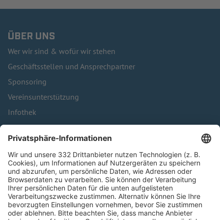
ÜBER UNS
Wer wir sind & wofür wir stehen
Geschäftsstellen und Ansprechpartner
Sponsoring
Vereinsunterstützung
Infothek
Kontakt
HÄUFIG BESUCHTE SEITEN
Pässe und Vereinswechsel
Trainerausbildung
Schulungsangebot Vereinsmitarbeiter
BFV-Geschäftsstellen