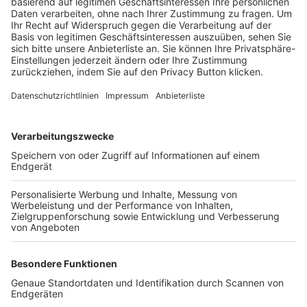
Trainerbörse
Login SpielPlus
FOLGE DEM BFV
TOP-VEREINE
TOP-PARTNER