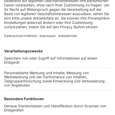
Trainerbörse
Login SpielPlus
FOLGE DEM BFV
TOP-VEREINE
TOP-PARTNER