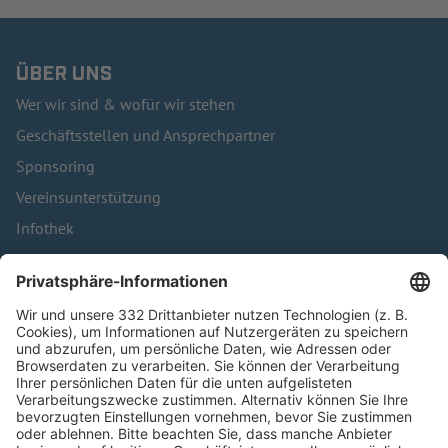
ÜBER UNS
Wer wir sind & wofür wir stehen
Geschäftsstellen und Ansprechpartner
Sponsoring
Vereinsunterstützung
Infothek
Kontakt
HÄUFIG BESUCHTE SEITEN
Pässe und Vereinswechsel
Trainerausbildung
Schulungsangebot Vereinsmitarbeiter
BFV-Geschäftsstellen