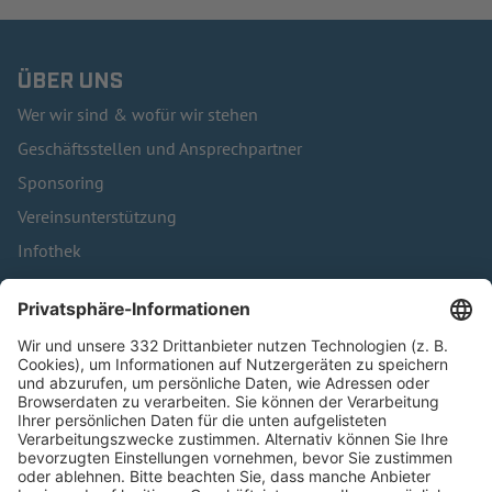
ÜBER UNS
Wer wir sind & wofür wir stehen
Geschäftsstellen und Ansprechpartner
Sponsoring
Vereinsunterstützung
Infothek
Kontakt
HÄUFIG BESUCHTE SEITEN
Pässe und Vereinswechsel
Trainerausbildung
Schulungsangebot Vereinsmitarbeiter
BFV-Geschäftsstellen