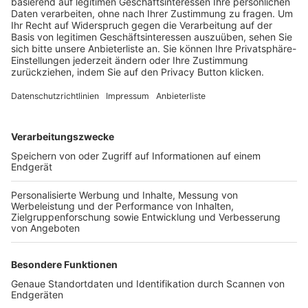
Trainerbörse
Login SpielPlus
FOLGE DEM BFV
TOP-VEREINE
TOP-PARTNER