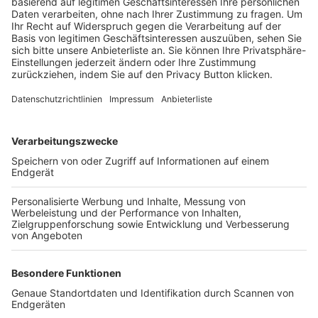
Trainerbörse
Login SpielPlus
FOLGE DEM BFV
TOP-VEREINE
TOP-PARTNER