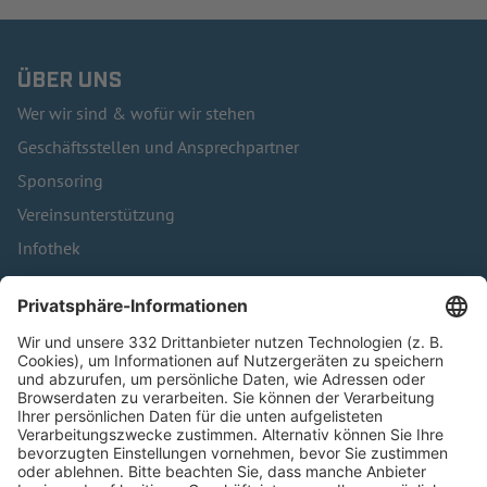
ÜBER UNS
Wer wir sind & wofür wir stehen
Geschäftsstellen und Ansprechpartner
Sponsoring
Vereinsunterstützung
Infothek
Kontakt
HÄUFIG BESUCHTE SEITEN
Pässe und Vereinswechsel
Trainerausbildung
Schulungsangebot Vereinsmitarbeiter
BFV-Geschäftsstellen