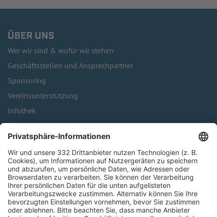
ÜBER UNS
Wer wir sind & wofür wir stehen
Geschäftsstellen und Ansprechpartner
Sponsoring
Vereinsunterstützung
Infothek
Kontakt
HÄUFIG BESUCHTE SEITEN
Pässe und Vereinswechsel
Trainerausbildung
Schulungsangebot Vereinsmitarbeiter
BFV-Geschäftsstellen