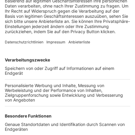
Trainerbörse
Login SpielPlus
FOLGE DEM BFV
TOP-VEREINE
TOP-PARTNER