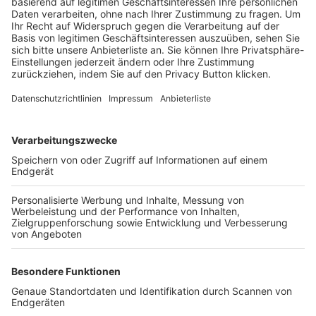
Trainerbörse
Login SpielPlus
FOLGE DEM BFV
TOP-VEREINE
TOP-PARTNER