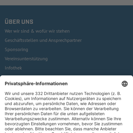
ÜBER UNS
Wer wir sind & wofür wir stehen
Geschäftsstellen und Ansprechpartner
Sponsoring
Vereinsunterstützung
Infothek
Kontakt
HÄUFIG BESUCHTE SEITEN
Pässe und Vereinswechsel
Trainerausbildung
Schulungsangebot Vereinsmitarbeiter
BFV-Geschäftsstellen