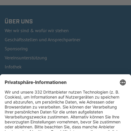
ÜBER UNS
Wer wir sind & wofür wir stehen
Geschäftsstellen und Ansprechpartner
Sponsoring
Vereinsunterstützung
Infothek
Kontakt
HÄUFIG BESUCHTE SEITEN
Pässe und Vereinswechsel
Trainerausbildung
Schulungsangebot Vereinsmitarbeiter
BFV-Geschäftsstellen