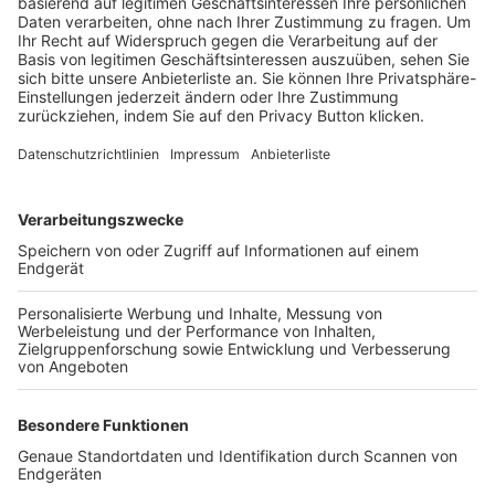
Trainerbörse
Login SpielPlus
FOLGE DEM BFV
TOP-VEREINE
TOP-PARTNER