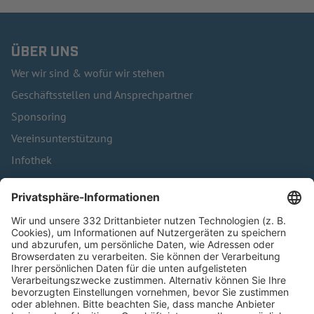
ÜBER UNS
Wer wir sind & wofür wir stehen
Geschäftsstellen und Ansprechpartner
Sponsoring
Vereinsunterstützung
Infothek
Kontakt
HÄUFIG BESUCHTE SEITEN
Pässe und Vereinswechsel
Trainerausbildung
Schulungsangebot Vereinsmitarbeiter
BFV-Geschäftsstellen