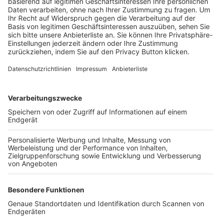
Trainerbörse
Login SpielPlus
FOLGE DEM BFV
TOP-VEREINE
TOP-PARTNER