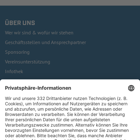
ÜBER UNS
Wer wir sind & wofür wir stehen
Geschäftsstellen und Ansprechpartner
Sponsoring
Vereinsunterstützung
Infothek
Kontakt
HÄUFIG BESUCHTE SEITEN
Pässe und Vereinswechsel
Trainerausbildung
Schulungsangebot Vereinsmitarbeiter
BFV-Geschäftsstellen