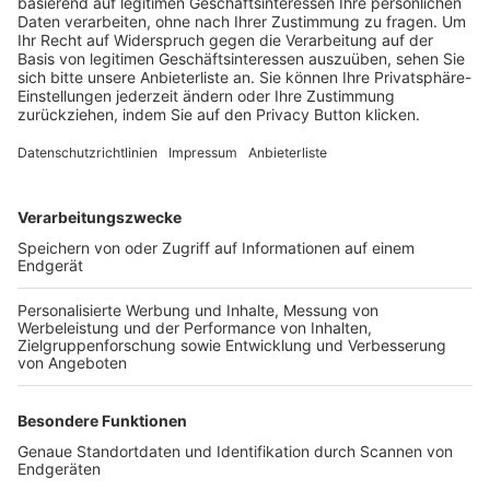
Trainerbörse
Login SpielPlus
FOLGE DEM BFV
TOP-VEREINE
TOP-PARTNER