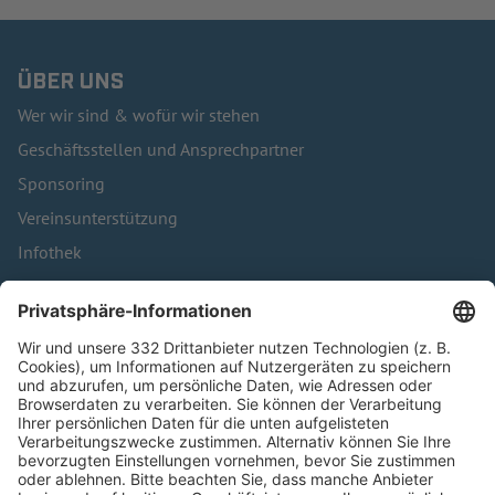
ÜBER UNS
Wer wir sind & wofür wir stehen
Geschäftsstellen und Ansprechpartner
Sponsoring
Vereinsunterstützung
Infothek
Kontakt
HÄUFIG BESUCHTE SEITEN
Pässe und Vereinswechsel
Trainerausbildung
Schulungsangebot Vereinsmitarbeiter
BFV-Geschäftsstellen