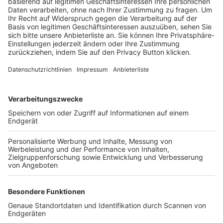
Trainerbörse
Login SpielPlus
FOLGE DEM BFV
TOP-VEREINE
TOP-PARTNER