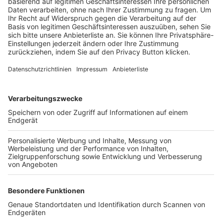
Trainerbörse
Login SpielPlus
FOLGE DEM BFV
TOP-VEREINE
TOP-PARTNER