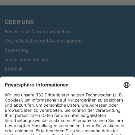
ÜBER UNS
Wer wir sind & wofür wir stehen
Geschäftsstellen und Ansprechpartner
Sponsoring
Vereinsunterstützung
Infothek
Kontakt
HÄUFIG BESUCHTE SEITEN
Pässe und Vereinswechsel
Trainerausbildung
Schulungsangebot Vereinsmitarbeiter
BFV-Geschäftsstellen