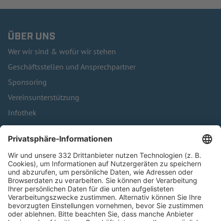
ÜBER UNS
Wer wir sind & wofür wir stehen
Geschäftsstellen und Ansprechpartner
Sponsoring
Vereinsunterstützung
Infothek
Kontakt
HÄUFIG BESUCHTE SEITEN
Pässe und Vereinswechsel
Trainerausbildung
Schulungsangebot Vereinsmitarbeiter
BFV-Geschäftsstellen