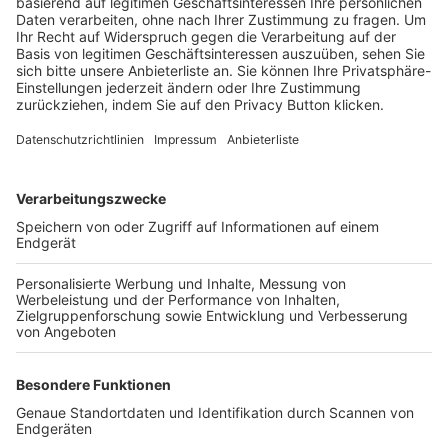
Trainerbörse
Login SpielPlus
FOLGE DEM BFV
TOP-VEREINE
TOP-PARTNER