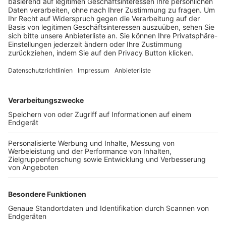
Trainerbörse
Login SpielPlus
FOLGE DEM BFV
TOP-VEREINE
TOP-PARTNER