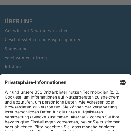
ÜBER UNS
Wer wir sind & wofür wir stehen
Geschäftsstellen und Ansprechpartner
Sponsoring
Vereinsunterstützung
Infothek
Kontakt
HÄUFIG BESUCHTE SEITEN
Pässe und Vereinswechsel
Trainerausbildung
Schulungsangebot Vereinsmitarbeiter
BFV-Geschäftsstellen