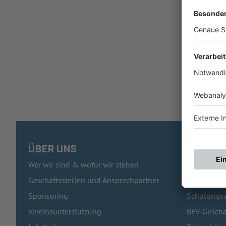
ÜBER UNS
HÄUFIG
Wer wir sind & wofür wir stehen
Pässe und 
Geschäftsstellen und Ansprechpartner
Traineraus
Sponsoring
Schulungsa
Vereinsunterstützung
BFV-Geschä