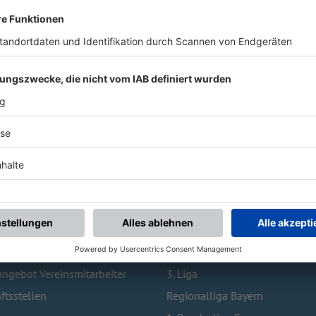
 BESUCHTE SEITEN
TOPLIGEN
Vereinswechsel
1. Bundesliga
bildung
2. Bundesliga
ngebot Vereinsmitarbeiter
3. Liga
ftsstellen
Regionalliga Bayern