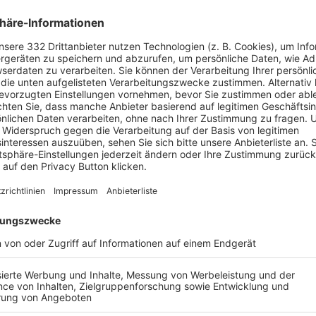
 – OOPS, DAS GING
L INS AUS.
derte Seite existiert leider nicht.
ZUR STARTSEITE