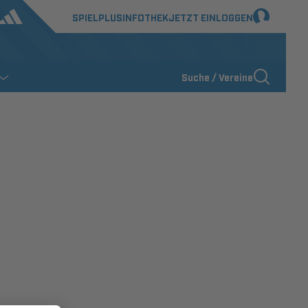
SPIELPLUS
INFOTHEK
JETZT EINLOGGEN
Suche / Vereine