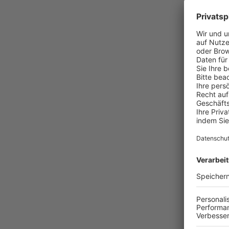
404
WOH
Die angefor