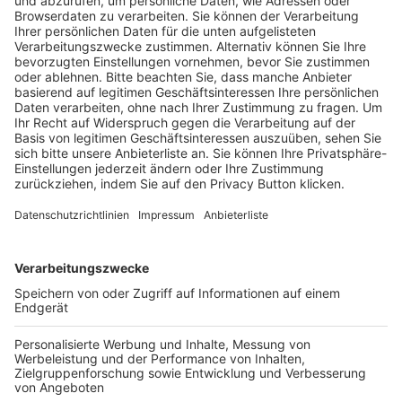
Pässe und Vereinswechsel
Trainerausbildung
Schulungsangebot Vereinsmitarbeiter
BFV-Geschäftsstellen
Trainerbörse
Login SpielPlus
FOLGE DEM BFV
TOP-VEREINE