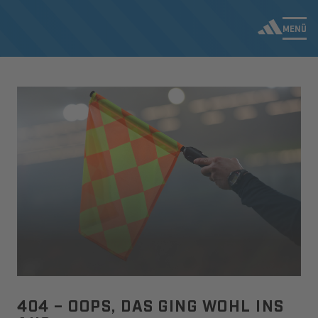
MENÜ
404 – OOPS, DAS GING WOHL INS