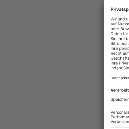
404
WOH
Die angefor