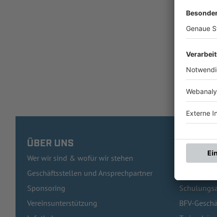
ÜBER UNS
HÄUFIG
Wer wir sind & wofür wir stehen
Pässe und 
Geschäftsstellen und Ansprechpartner
Traineraus
Sponsoring
Schulungsa
Vereinsunterstützung
BFV-Geschä