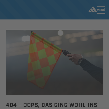
MENÜ
404 – OOPS, DAS GING WOHL INS