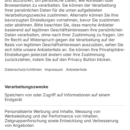
Pässe und Vereinswechsel
Trainerausbildung
Schulungsangebot Vereinsmitarbeiter
BFV-Geschäftsstellen
Trainerbörse
Login SpielPlus
FOLGE DEM BFV
TOP-VEREINE