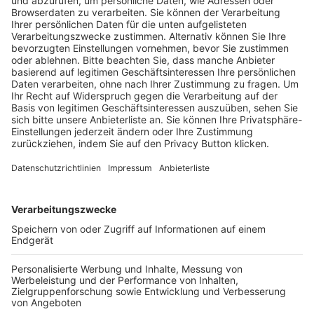
Pässe und Vereinswechsel
Trainerausbildung
Schulungsangebot Vereinsmitarbeiter
BFV-Geschäftsstellen
Trainerbörse
Login SpielPlus
FOLGE DEM BFV
TOP-VEREINE