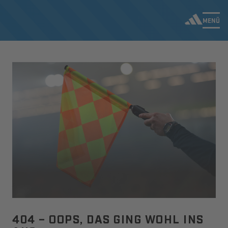
MENÜ
404 – OOPS, DAS GING WOHL INS