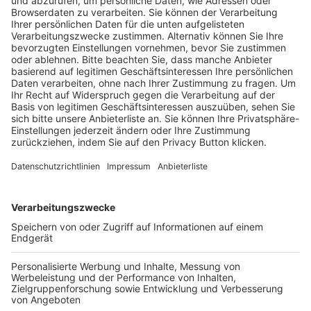
Pässe und Vereinswechsel
Trainerausbildung
Schulungsangebot Vereinsmitarbeiter
BFV-Geschäftsstellen
Trainerbörse
Login SpielPlus
FOLGE DEM BFV
TOP-VEREINE