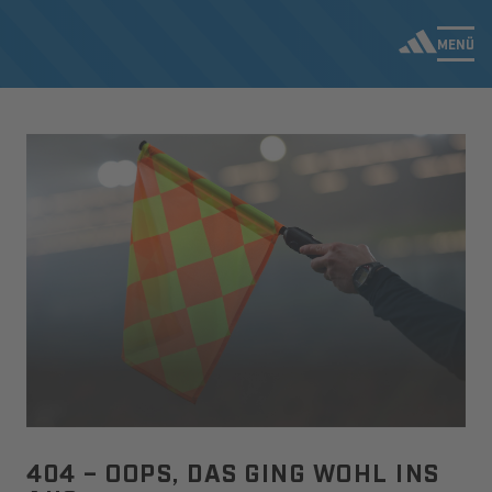
MENÜ
404 – OOPS, DAS GING WOHL INS