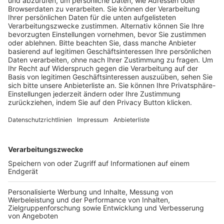
Pässe und Vereinswechsel
Trainerausbildung
Schulungsangebot Vereinsmitarbeiter
BFV-Geschäftsstellen
Trainerbörse
Login SpielPlus
FOLGE DEM BFV
TOP-VEREINE