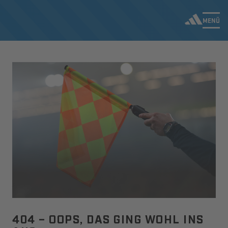
MENÜ
404 – OOPS, DAS GING WOHL INS