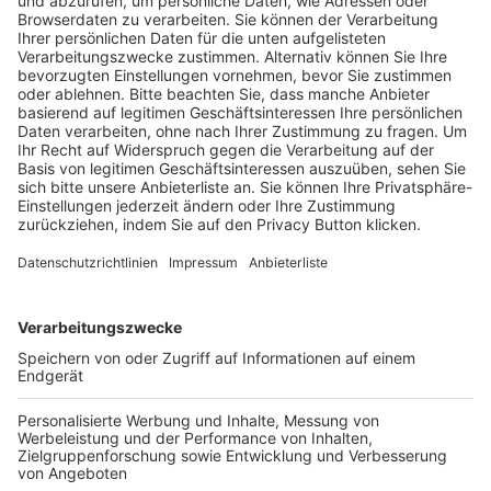
Pässe und Vereinswechsel
Trainerausbildung
Schulungsangebot Vereinsmitarbeiter
BFV-Geschäftsstellen
Trainerbörse
Login SpielPlus
FOLGE DEM BFV
TOP-VEREINE