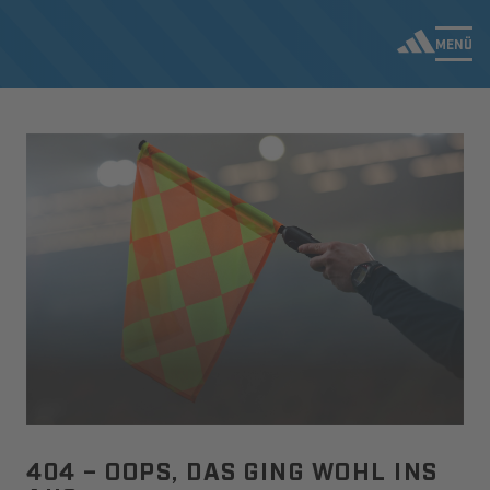
MENÜ
404 – OOPS, DAS GING WOHL INS