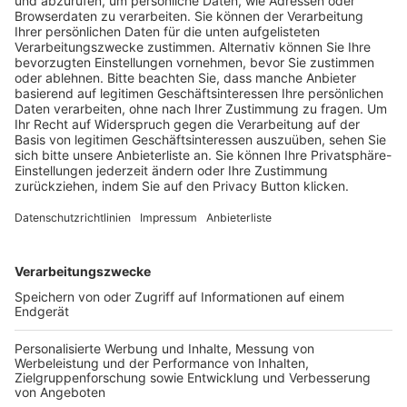
Pässe und Vereinswechsel
Trainerausbildung
Schulungsangebot Vereinsmitarbeiter
BFV-Geschäftsstellen
Trainerbörse
Login SpielPlus
FOLGE DEM BFV
TOP-VEREINE