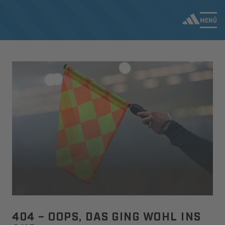
MENÜ
404 – OOPS, DAS GING WOHL INS