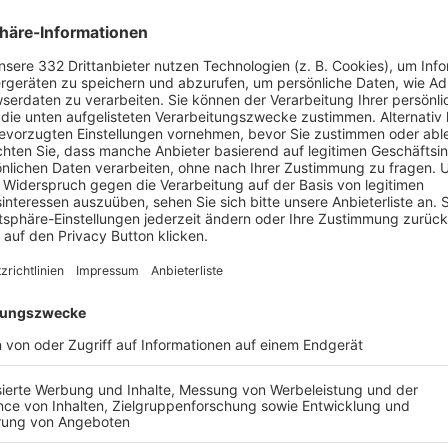
 – OOPS, DAS GING
L INS AUS.
derte Seite existiert leider nicht.
ZUR STARTSEITE