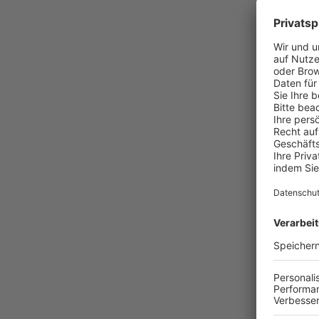
404
WOH
Die angefor