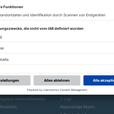
 BESUCHTE SEITEN
TOPLIGEN
Vereinswechsel
1. Bundesliga
bildung
2. Bundesliga
ngebot Vereinsmitarbeiter
3. Liga
ftsstellen
Regionalliga Bayern