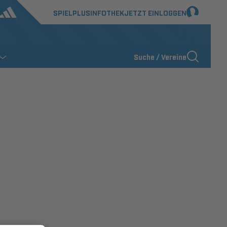
SPIELPLUS
INFOTHEK
JETZT EINLOGGEN
Suche / Vereine