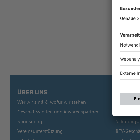
ÜBER UNS
HÄUFIG
Wer wir sind & wofür wir stehen
Pässe und 
Geschäftsstellen und Ansprechpartner
Traineraus
Sponsoring
Schulungsa
Vereinsunterstützung
BFV-Geschä