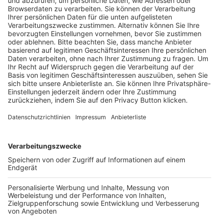
Pässe und Vereinswechsel
Trainerausbildung
Schulungsangebot Vereinsmitarbeiter
BFV-Geschäftsstellen
Trainerbörse
Login SpielPlus
FOLGE DEM BFV
TOP-VEREINE