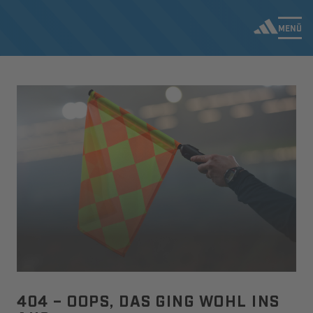
MENÜ
404 – OOPS, DAS GING WOHL INS