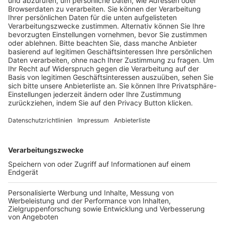
Pässe und Vereinswechsel
Trainerausbildung
Schulungsangebot Vereinsmitarbeiter
BFV-Geschäftsstellen
Trainerbörse
Login SpielPlus
FOLGE DEM BFV
TOP-VEREINE