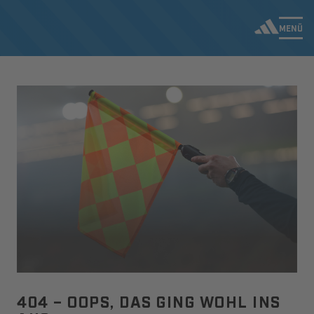
MENÜ
404 – OOPS, DAS GING WOHL INS