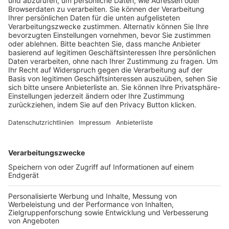
Pässe und Vereinswechsel
Trainerausbildung
Schulungsangebot Vereinsmitarbeiter
BFV-Geschäftsstellen
Trainerbörse
Login SpielPlus
FOLGE DEM BFV
TOP-VEREINE