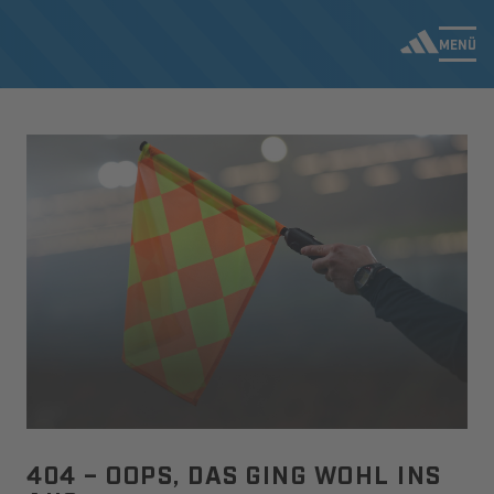
MENÜ
404 – OOPS, DAS GING WOHL INS