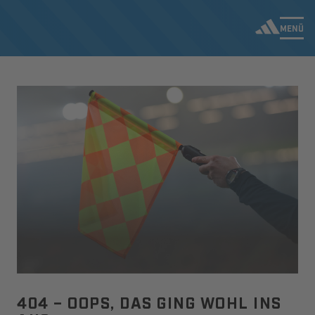
MENÜ
404 – OOPS, DAS GING WOHL INS