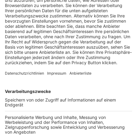
Pässe und Vereinswechsel
Trainerausbildung
Schulungsangebot Vereinsmitarbeiter
BFV-Geschäftsstellen
Trainerbörse
Login SpielPlus
FOLGE DEM BFV
TOP-VEREINE