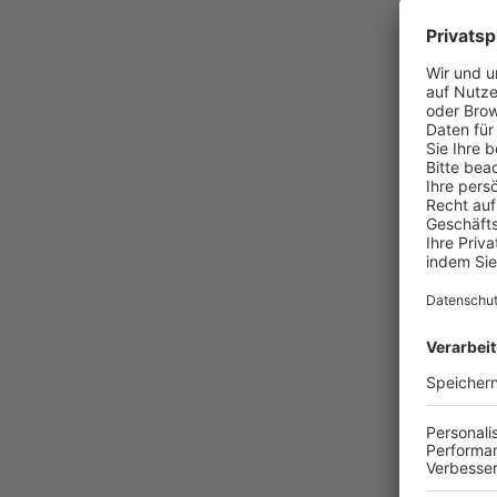
404
WOH
Die angefor