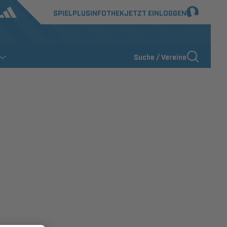
SPIELPLUS
INFOTHEK
JETZT EINLOGGEN
Suche / Vereine