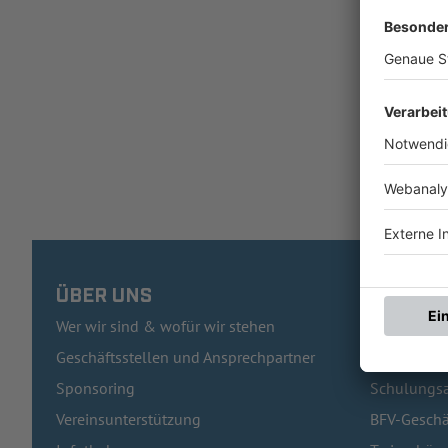
ÜBER UNS
HÄUFIG
Wer wir sind & wofür wir stehen
Pässe und 
Geschäftsstellen und Ansprechpartner
Traineraus
Sponsoring
Schulungsa
Vereinsunterstützung
BFV-Geschä