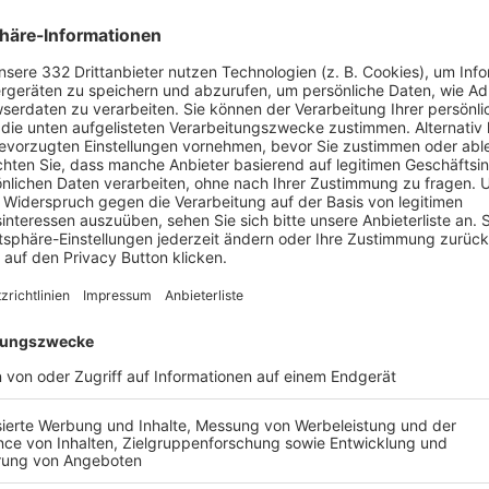
 – OOPS, DAS GING
L INS AUS.
derte Seite existiert leider nicht.
ZUR STARTSEITE