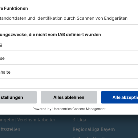
 BESUCHTE SEITEN
TOPLIGEN
Vereinswechsel
1. Bundesliga
bildung
2. Bundesliga
ngebot Vereinsmitarbeiter
3. Liga
ftsstellen
Regionalliga Bayern