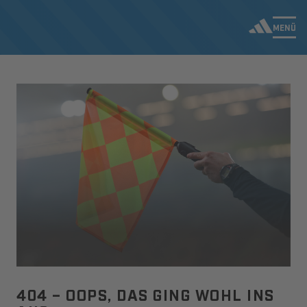
MENÜ
404 – OOPS, DAS GING WOHL INS