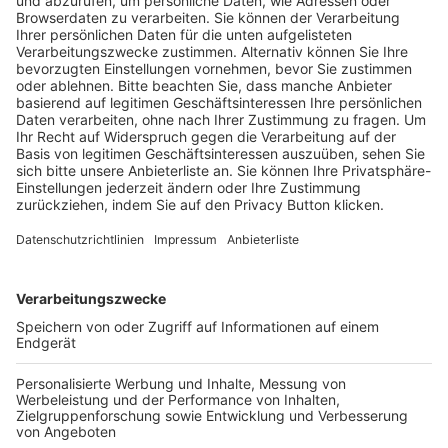
Pässe und Vereinswechsel
Trainerausbildung
Schulungsangebot Vereinsmitarbeiter
BFV-Geschäftsstellen
Trainerbörse
Login SpielPlus
FOLGE DEM BFV
TOP-VEREINE