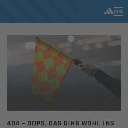
MENÜ
404 – OOPS, DAS GING WOHL INS