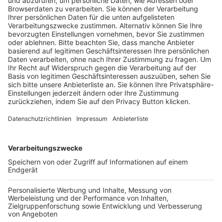
Pässe und Vereinswechsel
Trainerausbildung
Schulungsangebot Vereinsmitarbeiter
BFV-Geschäftsstellen
Trainerbörse
Login SpielPlus
FOLGE DEM BFV
TOP-VEREINE