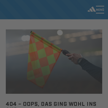
MENÜ
404 – OOPS, DAS GING WOHL INS