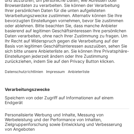
Pässe und Vereinswechsel
Trainerausbildung
Schulungsangebot Vereinsmitarbeiter
BFV-Geschäftsstellen
Trainerbörse
Login SpielPlus
FOLGE DEM BFV
TOP-VEREINE