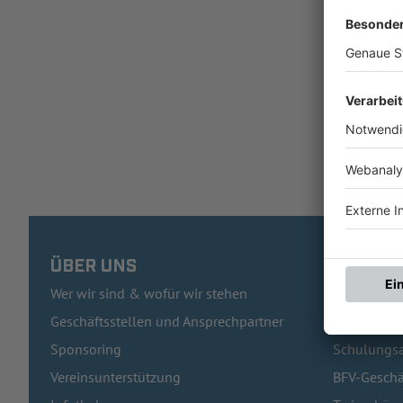
ÜBER UNS
HÄUFIG
Wer wir sind & wofür wir stehen
Pässe und 
Geschäftsstellen und Ansprechpartner
Traineraus
Sponsoring
Schulungsa
Vereinsunterstützung
BFV-Geschä