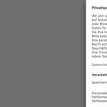
404
WOH
Die angefor