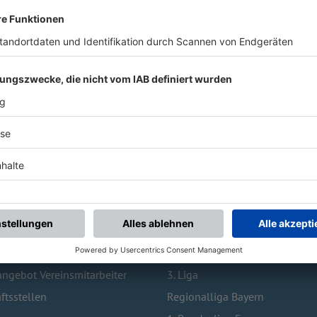
 BESUCHTE SEITEN
TOPLIGEN
Vereinswechsel
1. Bundesliga
bildung
2. Bundesliga
ngebot Vereinsmitarbeiter
3. Liga
ftsstellen
Regionalliga Bayern