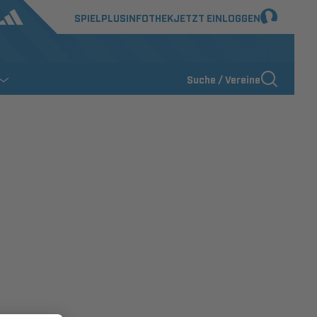
SPIELPLUS
INFOTHEK
JETZT EINLOGGEN
Suche / Vereine