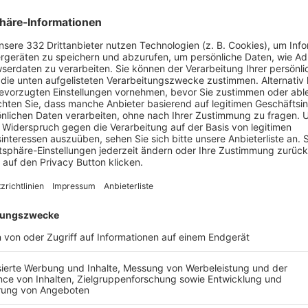
 – OOPS, DAS GING
L INS AUS.
derte Seite existiert leider nicht.
ZUR STARTSEITE