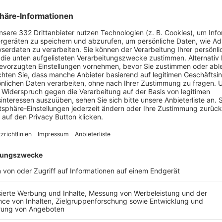
 – OOPS, DAS GING
L INS AUS.
derte Seite existiert leider nicht.
ZUR STARTSEITE