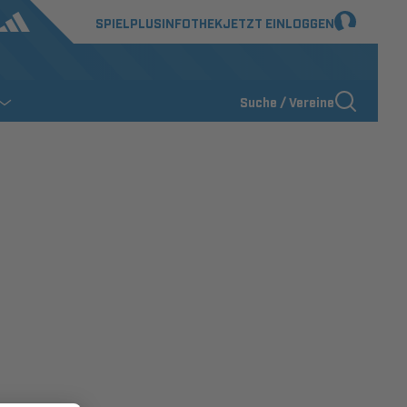
SPIELPLUS
INFOTHEK
JETZT EINLOGGEN
Suche / Vereine