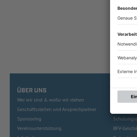
ÜBER UNS
HÄUFIG
Wer wir sind & wofür wir stehen
Pässe und 
Geschäftsstellen und Ansprechpartner
Traineraus
Sponsoring
Schulungsa
Vereinsunterstützung
BFV-Geschä