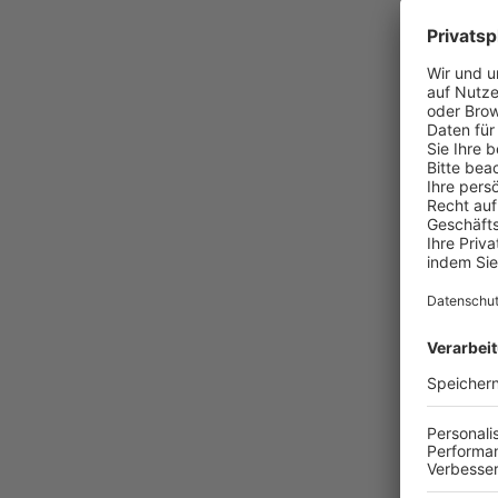
404
WOH
Die angefor