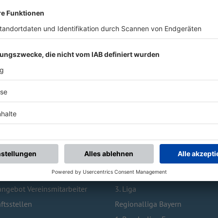
 BESUCHTE SEITEN
TOPLIGEN
Vereinswechsel
1. Bundesliga
bildung
2. Bundesliga
ngebot Vereinsmitarbeiter
3. Liga
ftsstellen
Regionalliga Bayern