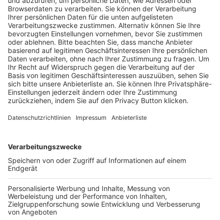
Pässe und Vereinswechsel
Trainerausbildung
Schulungsangebot Vereinsmitarbeiter
BFV-Geschäftsstellen
Trainerbörse
Login SpielPlus
FOLGE DEM BFV
TOP-VEREINE