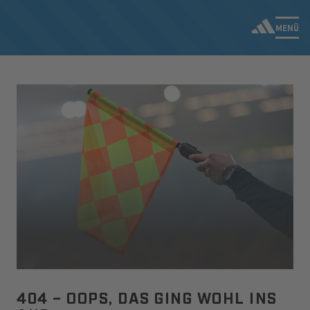
MENÜ
404 – OOPS, DAS GING WOHL INS