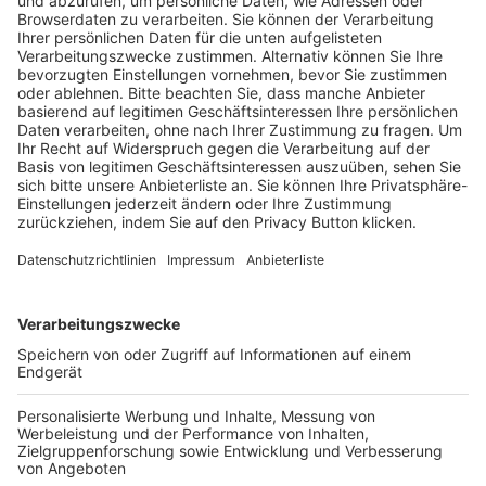
Pässe und Vereinswechsel
Trainerausbildung
Schulungsangebot Vereinsmitarbeiter
BFV-Geschäftsstellen
Trainerbörse
Login SpielPlus
FOLGE DEM BFV
TOP-VEREINE