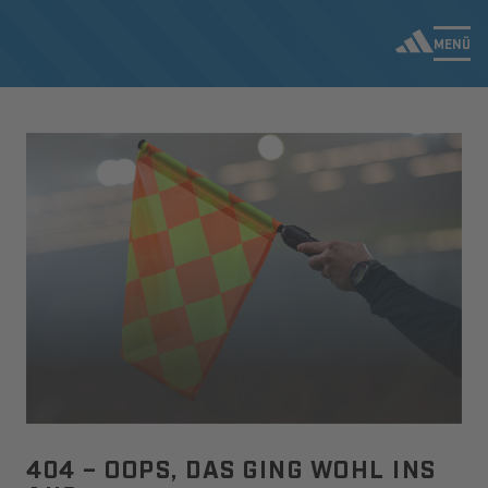
MENÜ
404 – OOPS, DAS GING WOHL INS