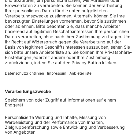
Pässe und Vereinswechsel
Trainerausbildung
Schulungsangebot Vereinsmitarbeiter
BFV-Geschäftsstellen
Trainerbörse
Login SpielPlus
FOLGE DEM BFV
TOP-VEREINE