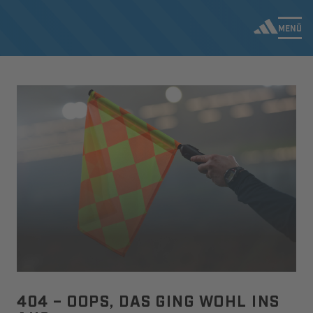
MENÜ
404 – OOPS, DAS GING WOHL INS